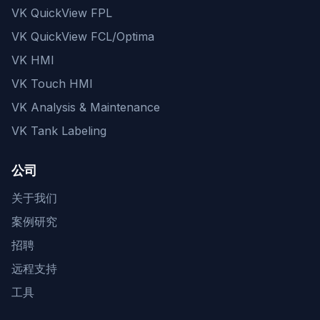
VK QuickView FPL
VK QuickView FCL/Optima
VK HMI
VK Touch HMI
VK Analysis & Maintenance
VK Tank Labeling
公司
关于我们
案例研究
招聘
远程支持
工具