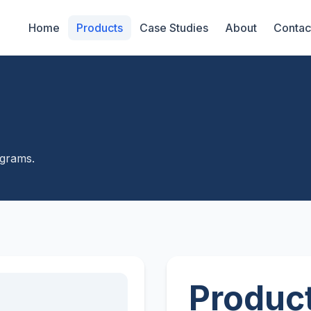
Home
Products
Case Studies
About
Contac
agrams.
Product