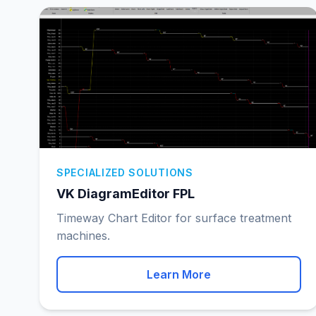
SPECIALIZED SOLUTIONS
VK DiagramEditor FPL
Timeway Chart Editor for surface treatment
machines.
Learn More