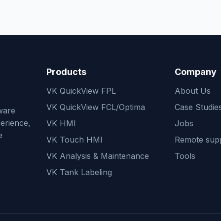
Products
Company
VK QuickView FPL
About Us
VK QuickView FCL/Optima
Case Studie
ware
perience,
VK HMI
Jobs
e
VK Touch HMI
Remote sup
VK Analysis & Maintenance
Tools
VK Tank Labeling