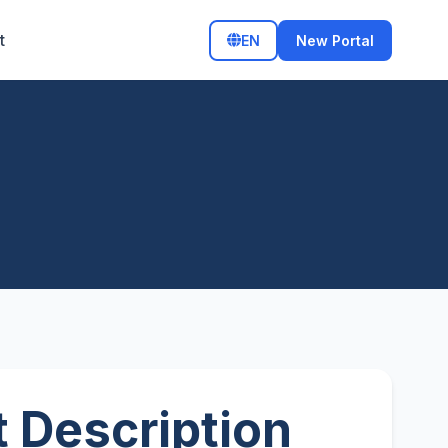
t
EN
New Portal
 Description